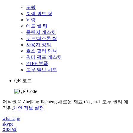
오링
X 링 쿼드 링
V 링
에드 씰 링
플랜지 개스킷
로드/피스톤 씰
사용자 정의
호스 필터 와셔
워터 펌프 개스킷
PTFE 부품
고무 밸브 시트
QR 코드
저작권 © Zhejiang Jiacheng 새로운 재료 Co., Ltd. 모두 권리 예
약된.
개인 정보 설정
whatsapp
skype
이메일