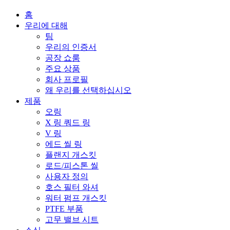
홈
우리에 대해
팀
우리의 인증서
공장 쇼룸
주요 상품
회사 프로필
왜 우리를 선택하십시오
제품
오링
X 링 쿼드 링
V 링
에드 씰 링
플랜지 개스킷
로드/피스톤 씰
사용자 정의
호스 필터 와셔
워터 펌프 개스킷
PTFE 부품
고무 밸브 시트