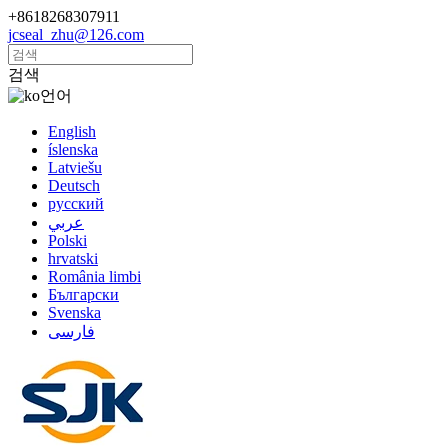
+8618268307911
jcseal_zhu@126.com
검색
언어
English
íslenska
Latviešu
Deutsch
русский
عربي
Polski
hrvatski
România limbi
Български
Svenska
فارسی